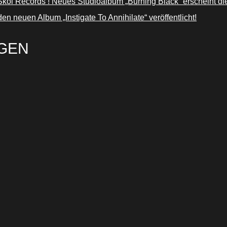
l Records ! Neues Studioalbum „Burning Black“ erscheint d
neuen Album „Instigate To Annihilate“ veröffentlicht!
GEN