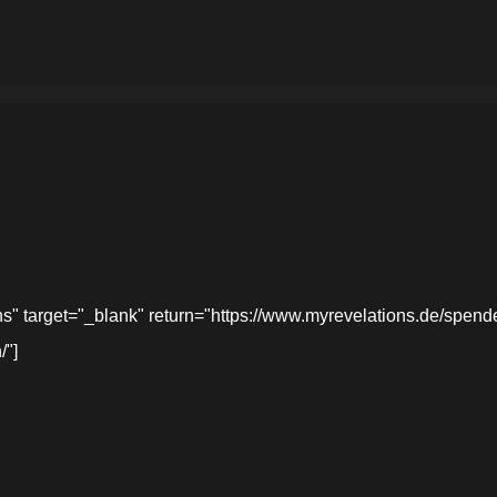
target="_blank" return="https://www.myrevelations.de/spende-
/"]