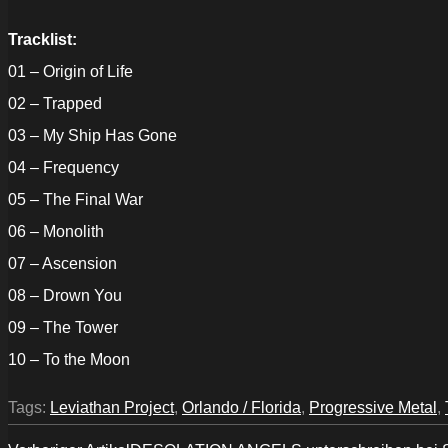
Tracklist:
01 – Origin of Life
02 – Trapped
03 – My Ship Has Gone
04 – Frequency
05 – The Final War
06 – Monolith
07 – Ascension
08 – Drown You
09 – The Tower
10 – To the Moon
Tags:
Leviathan Project
,
Orlando / Florida
,
Progressive Metal
,