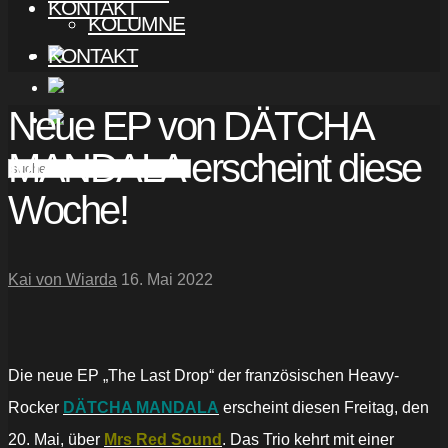
KONTAKT
KOLUMNE
KONTAKT
Neue EP von DÄTCHA
MANDALA erscheint diese
Woche!
Kai von Wiarda
16. Mai 2022
Die neue EP „The Last Drop“ der französischen Heavy-
Rocker
DÄTCHA MANDALA
erscheint diesen Freitag, den
20. Mai, über
Mrs Red Sound
. Das Trio kehrt mit einer