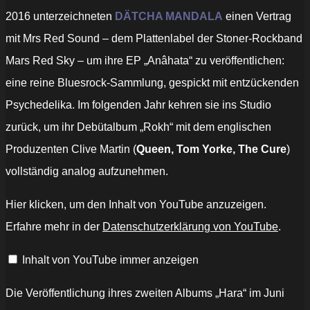
2016 unterzeichneten
DÄTCHA MANDALA
einen Vertrag
mit Mrs Red Sound – dem Plattenlabel der Stoner-Rockband
Mars Red Sky – um ihre EP „Anâhata“ zu veröffentlichen:
eine reine Bluesrock-Sammlung, gespickt mit entzückenden
Psychedelika. Im folgenden Jahr kehren sie ins Studio
zurück, um ihr Debütalbum „Rokh“ mit dem englischen
Produzenten Clive Martin (
Queen, Tom Yorke, The Cure
)
vollständig analog aufzunehmen.
„Datcha
Hier klicken, um den Inhalt von YouTube anzuzeigen.
Mandala
–
Erfahre mehr in der
Datenschutzerklärung von YouTube
.
Janis
(Official
Video
Inhalt von YouTube immer anzeigen
Clip)“
von
YouTube
anzeigen
Die Veröffentlichung ihres zweiten Albums „Hara“ im Juni