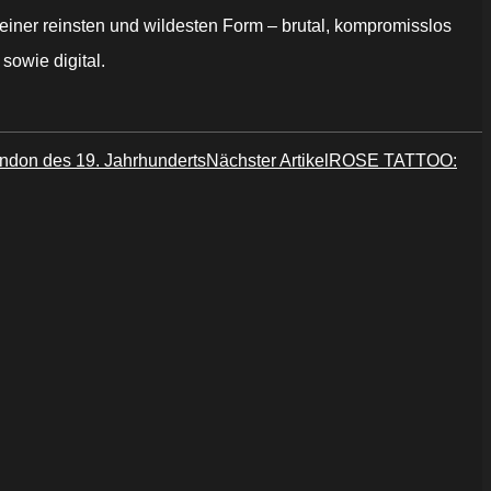
 seiner reinsten und wildesten Form – brutal, kompromisslos
 sowie digital.
ondon des 19. Jahrhunderts
Nächster Artikel
ROSE TATTOO: