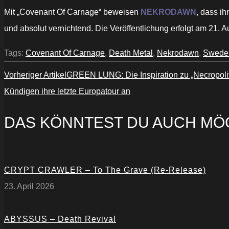
Mit „Covenant Of Carnage“ beweisen
NEKRODAWN
, dass ih
und absolut vernichtend. Die Veröffentlichung erfolgt am 21. 
Tags:
Covenant Of Carnage
,
Death Metal
,
Nekrodawn
,
Swede
Vorheriger Artikel
GREEN LUNG: Die Inspiration zu „Necropolit
Kündigen ihre letzte Europatour an
DAS KÖNNTEST DU AUCH MÖ
CRYPT CRAWLER – To The Grave (Re-Release)
23. April 2026
ABYSSUS – Death Revival