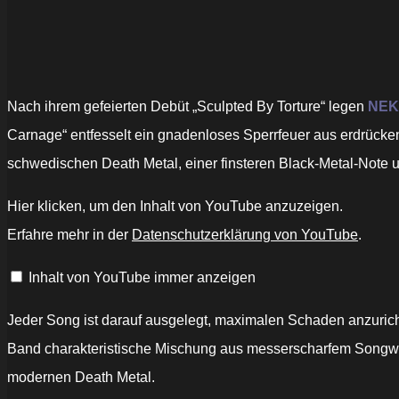
Nach ihrem gefeierten Debüt „Sculpted By Torture“ legen
NE
Carnage“ entfesselt ein gnadenloses Sperrfeuer aus erdrück
schwedischen Death Metal, einer finsteren Black-Metal-Note 
„NEKRODAWN
Hier klicken, um den Inhalt von YouTube anzuzeigen.
"Neath
Skies
Erfahre mehr in der
Datenschutzerklärung von YouTube
.
Of
Iron"
–
Inhalt von YouTube immer anzeigen
official
lyric
video“
von
Jeder Song ist darauf ausgelegt, maximalen Schaden anzuricht
YouTube
anzeigen
Band charakteristische Mischung aus messerscharfem Songwrit
modernen Death Metal.