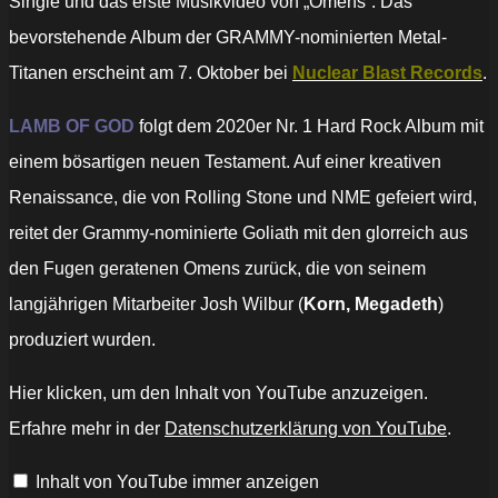
Single und das erste Musikvideo von „Omens“. Das
bevorstehende Album der GRAMMY-nominierten Metal-
Titanen erscheint am 7. Oktober bei
Nuclear Blast Records
.
LAMB OF GOD
folgt dem 2020er Nr. 1 Hard Rock Album mit
einem bösartigen neuen Testament. Auf einer kreativen
Renaissance, die von Rolling Stone und NME gefeiert wird,
reitet der Grammy-nominierte Goliath mit den glorreich aus
den Fugen geratenen Omens zurück, die von seinem
langjährigen Mitarbeiter Josh Wilbur (
Korn, Megadeth
)
produziert wurden.
„Lamb
Hier klicken, um den Inhalt von YouTube anzuzeigen.
of
God
Erfahre mehr in der
Datenschutzerklärung von YouTube
.
–
Nevermore
(Official
Inhalt von YouTube immer anzeigen
Music