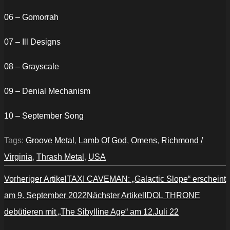
06 – Gomorrah
07 – Ill Designs
08 – Grayscale
09 – Denial Mechanism
10 – September Song
Tags:
Groove Metal
,
Lamb Of God
,
Omens
,
Richmond /
Virginia
,
Thrash Metal
,
USA
Vorheriger Artikel
TAXI CAVEMAN: „Galactic Slope“ erscheint
am 9. September 2022
Nächster Artikel
IDOL THRONE
debütieren mit „The Sibylline Age“ am 12.Juli 22