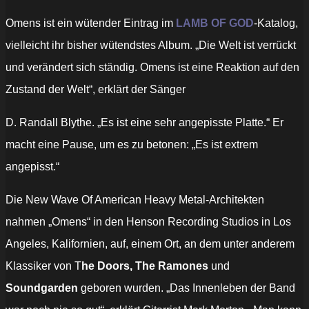
Video)“
von
YouTube
Omens ist ein wütender Eintrag im
LAMB OF GOD
-Katalog,
anzeigen
vielleicht ihr bisher wütendstes Album. „Die Welt ist verrückt
und verändert sich ständig. Omens ist eine Reaktion auf den
Zustand der Welt“, erklärt der Sänger
D. Randall Blythe. „Es ist eine sehr angepisste Platte.“ Er
macht eine Pause, um es zu betonen: „Es ist extrem
angepisst.“
Die New Wave Of American Heavy Metal-Architekten
nahmen „Omens“ in den Henson Recording Studios in Los
Angeles, Kalifornien, auf, einem Ort, an dem unter anderem
Klassiker von T
he Doors, The Ramones
und
Soundgarden
geboren wurden. „Das Innenleben der Band