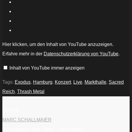
„Exodus
Hier klicken, um den Inhalt von YouTube anzuzeigen.
-
Children
Erfahre mehr in der
Datenschutzerklärung von YouTube
.
Of
A
Worthless
Inhalt von YouTube immer anzeigen
God
(Live
in
Hamburg
Tags:
Exodus
,
Hamburg
,
Konzert
,
Live
,
Markthalle
,
Sacred
2025)“
von
Reich
,
Thrash Metal
YouTube
anzeigen
AUTOR
MARC SCHALLMAIER
Not everyone likes Metal - Fuck them!!!