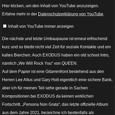
„Sacred
Hier klicken, um den Inhalt von YouTube anzuzeigen.
Reich
-
Erfahre mehr in der
Datenschutzerklärung von YouTube
.
War
Pigs
(Live
Inhalt von YouTube immer anzeigen
in
Hamburg
2025)“
von
Die nächste und letzte Umbaupause ist erneut erfrischend
YouTube
anzeigen
kurz und so bleibt nicht viel Zeit für soziale Kontakte und ein
kaltes Bierchen. Auch EXODUS haben ein old school Intro,
nämlich „We Will Rock You“ von QUEEN.
Auf dem Papier ist eine Gitarrenfront bestehend aus den
Herren Lee Altus und Gary Holt eigentlich eine sichere Bank,
aber ich für meinen Teil sehe gerade in Sachen
Kompositionen bei EXODUS da keinen wirklichen
Fortschritt. „Persona Non Grata“, das letzte offizielle Album
aus dem Jahre 2021, bezeichne ich bestenfalls als