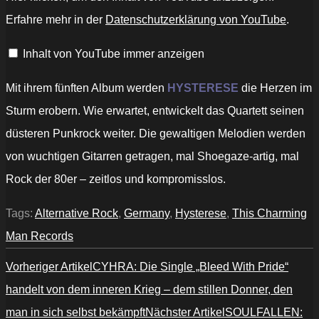
–
Only
Erfahre mehr in der
Datenschutzerklärung von YouTube
.
Players
Left
Alive
Inhalt von YouTube immer anzeigen
(official
Video)“
von
YouTube
Mit ihrem fünften Album werden
HYSTERESE
die Herzen im
anzeigen
Sturm erobern. Wie erwartet, entwickelt das Quartett seinen
düsteren Punkrock weiter. Die gewaltigen Melodien werden
von wuchtigen Gitarren getragen, mal Shoegaze-artig, mal
Rock der 80er – zeitlos und kompromisslos.
Tags:
Alternative Rock
,
Germany
,
Hysterese
,
This Charming
Man Records
Vorheriger Artikel
CYHRA: Die Single „Bleed With Pride“
handelt von dem inneren Krieg – dem stillen Donner, den
man in sich selbst bekämpft
Nächster Artikel
SOULFALLEN: