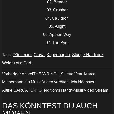
02. Bender
03. Crusher
04. Cauldron
05. Alight
06. Appian Way
07. The Pyre
Tags:
Dänemark
,
Grava
,
Kopenhagen
,
Sludge Hardcore
,
Weight of a God
Vorheriger Artikel
THE WRING : „Stiletto“ feat. Marco
Minnemann als Music Video veröffentlicht.
Nächster
Artikel
SARCATOR : „Perdition’s Hand“-Musikvideo Stream
DAS KÖNNTEST DU AUCH
MÖGEN