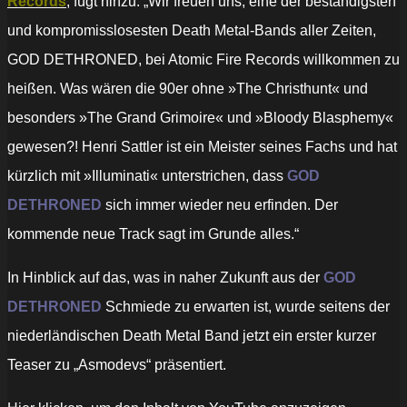
Records
, fügt hinzu: „Wir freuen uns, eine der beständigsten
und kompromisslosesten Death Metal-Bands aller Zeiten,
GOD DETHRONED, bei Atomic Fire Records willkommen zu
heißen. Was wären die 90er ohne »The Christhunt« und
besonders »The Grand Grimoire« und »Bloody Blasphemy«
gewesen?! Henri Sattler ist ein Meister seines Fachs und hat
kürzlich mit »Illuminati« unterstrichen, dass
GOD
DETHRONED
sich immer wieder neu erfinden. Der
kommende neue Track sagt im Grunde alles.“
In Hinblick auf das, was in naher Zukunft aus der
GOD
DETHRONED
Schmiede zu erwarten ist, wurde seitens der
niederländischen Death Metal Band jetzt ein erster kurzer
Teaser zu „Asmodevs“ präsentiert.
„GOD