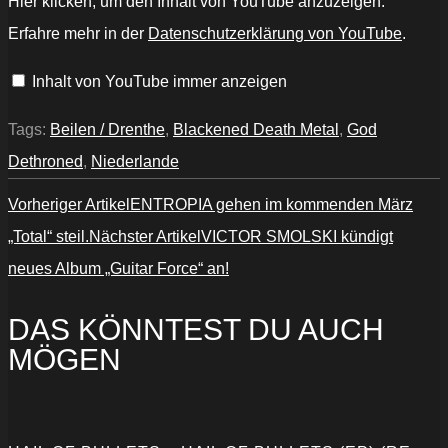
Hier klicken, um den Inhalt von YouTube anzuzeigen.
DETHRONED
sign
Erfahre mehr in der
Datenschutzerklärung von YouTube
.
to
Atomic
Fire
Inhalt von YouTube immer anzeigen
Records“
von
YouTube
anzeigen
Tags:
Beilen / Drenthe
,
Blackened Death Metal
,
God
Dethroned
,
Niederlande
Vorheriger Artikel
ENTROPIA gehen im kommenden März
„Total“ steil.
Nächster Artikel
VICTOR SMOLSKI kündigt
neues Album „Guitar Force“ an!
DAS KÖNNTEST DU AUCH
MÖGEN