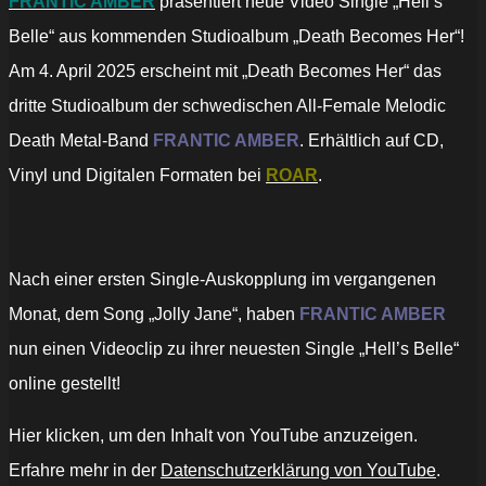
FRANTIC AMBER
präsentiert neue Video Single „Hell’s
Belle“ aus kommenden Studioalbum „Death Becomes Her“!
Am 4. April 2025 erscheint mit „Death Becomes Her“ das
dritte Studioalbum der schwedischen All-Female Melodic
Death Metal-Band
FRANTIC AMBER
. Erhältlich auf CD,
Vinyl und Digitalen Formaten bei
ROAR
.
Nach einer ersten Single-Auskopplung im vergangenen
Monat, dem Song „Jolly Jane“, haben
FRANTIC AMBER
nun einen Videoclip zu ihrer neuesten Single „Hell’s Belle“
online gestellt!
„FRANTIC
Hier klicken, um den Inhalt von YouTube anzuzeigen.
AMBER
–
Erfahre mehr in der
Datenschutzerklärung von YouTube
.
"Hell's