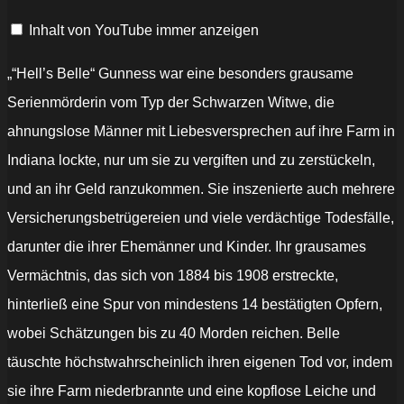
Belle"
(Official
Inhalt von YouTube immer anzeigen
Video)“
von
YouTube
anzeigen
„“Hell’s Belle“ Gunness war eine besonders grausame
Serienmörderin vom Typ der Schwarzen Witwe, die
ahnungslose Männer mit Liebesversprechen auf ihre Farm in
Indiana lockte, nur um sie zu vergiften und zu zerstückeln,
und an ihr Geld ranzukommen. Sie inszenierte auch mehrere
Versicherungsbetrügereien und viele verdächtige Todesfälle,
darunter die ihrer Ehemänner und Kinder. Ihr grausames
Vermächtnis, das sich von 1884 bis 1908 erstreckte,
hinterließ eine Spur von mindestens 14 bestätigten Opfern,
wobei Schätzungen bis zu 40 Morden reichen. Belle
täuschte höchstwahrscheinlich ihren eigenen Tod vor, indem
sie ihre Farm niederbrannte und eine kopflose Leiche und