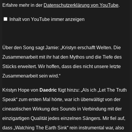
earthsink
Erfahre mehr in der
Datenschutzerklärung von YouTube
.
(feat.
Daedric)
[Official
Inhalt von YouTube immer anzeigen
Visualizer]“
von
YouTube
anzeigen
Über den Song sagt Jamie: „Kristyn erschafft Welten. Die
Zusammenarbeit mit ihr hat den Mythos und die Tiefe des
Stücks erweitert. Wir hoffen, dass dies nicht unsere letzte
Zusammenarbeit sein wird.“
Kristyn Hope von
Daedric
fügt hinzu: „Als ich „Let The Truth
Speak“ zum ersten Mal hörte, war ich überwältigt von der
cineastischen Wirkung des Sounds in Verbindung mit der
einzigartigen Qualität jedes einzelnen Sängers. Mir fiel auf,
dass „Watching The Earth Sink“ rein instrumental war, also