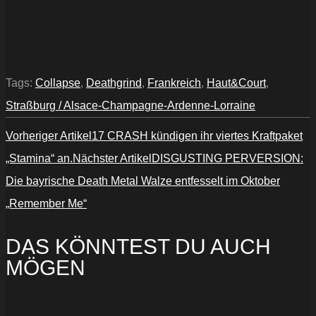
Tags:
Collapse
,
Deathgrind
,
Frankreich
,
Haut&Court
,
Straßburg / Alsace-Champagne-Ardenne-Lorraine
Vorheriger Artikel
17 CRASH kündigen ihr viertes Kraftpaket
„Stamina“ an.
Nächster Artikel
DISGUSTING PERVERSION:
Die bayrische Death Metal Walze entfesselt im Oktober
„Remember Me“
DAS KÖNNTEST DU AUCH
MÖGEN