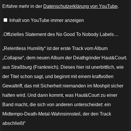
Relentless
Erfahre mehr in der
Datenschutzerklärung von YouTube
.
Humility
(New
song
Inhalt von YouTube immer anzeigen
2022)“
von
YouTube
anzeigen
.Offizielles Statement des No Good To Nobody Labels…
„Relentless Humility“ ist der erste Track vom Album
„Collapse“, dem neuen Album der Deathgrinder Haut&Court.
aus Straßburg (Frankreich). Dieses hier ist unerbittlich, wie
der Titel schon sagt, und beginnt mit einem kraftvollen
Gewaltriff, das mit Sicherheit niemanden im Moshpit sicher
halten wird. Und dann kommt, was Haut&Court zu einer
Band macht, die sich von anderen unterscheidet: ein
Midtempo-Death-Metal-Wahnsinnsteil, der den Track
abschließt“