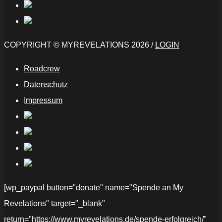
COPYRIGHT © MYREVELATIONS 2026 /
LOGIN
Roadcrew
Datenschutz
Impressum
[wp_paypal button="donate" name="Spende an My
Revelations" target="_blank"
return="https://www.myrevelations.de/spende-erfolgreich/"