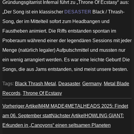
Gründungsgitarrist Infernal führt zu „Throne Of Ecstasy“ aus:
„Der Song ist ein klassischer
DESASTER
Black / Thrash-
Song, der im Mittelteil sofort zum Headbangen und
Faustheben animiert. Die Riffs entstanden spontan im
Proberaum während einer der legendären Sessions mit jeder
Menge (natürlich legaler) Aufputschmittel und mussten nur
ein wenig arrangiert werden. Es war eine leichte Geburt! Die
Songs, die aus Jams entstanden, sind meist unsere besten.
Tags:
Black Thrash Metal
,
Deasaster
,
Germany
,
Metal Blade
Records
,
Throne Of Ecstasy
Vorheriger Artikel
M4M MADE4METALHEADS 2025: Findet
am 06. September statt
Nächster Artikel
HOWLING GIANT:
Erkunden in „Canoyons“ einen seltsamen Planeten