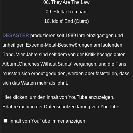
08. They Are The Law
09. Stellar Remnant
10. Idols‘ End (Outro)
DESASTER
produzieren seit 1989 ihre einzigartigen und
unheiligen Extreme-Metal-Beschwörungen am laufenden
Band. Vier Jahre sind seit dem von der Kritik hochgelobten
Album „Churches Without Saints“ vergangen, und die Fans
mussten sich erneut gedulden, werden aber feststellen, dass
sich das Warten mehr als lohnt.
„Desaster
Hier klicken, um den Inhalt von YouTube anzuzeigen.
–
Throne
Erfahre mehr in der
Datenschutzerklärung von YouTube
.
of
Ecstasy
(Official)“
Inhalt von YouTube immer anzeigen
von
YouTube
anzeigen