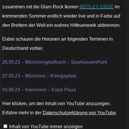
zusammen mit die Glam Rock Ikonen
MÖTLEY CRÜE
im
kommenden Sommer endlich wieder live und in Farbe auf
den Brettern der Welt ein wahres Hitfeuerwerk abbrennen.
Dabei schauen die Heronen an folgenden Terminen in
Deutschland vorbei:
25.05.23 – Mönchengladbach – SparkassenPark
27.05.23 – München – Königsplatz
03.06.23 – Hannover – Expo Plaza
„MÖTLEY
Hier klicken, um den Inhalt von YouTube anzuzeigen.
CRÜE
&
Erfahre mehr in der
Datenschutzerklärung von YouTube
.
DEF
LEPPARD
ANNOUNCE
Inhalt von YouTube immer anzeigen
‘THE