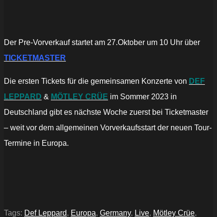
WORLD
TOUR’
2023“
von
YouTube
anzeigen
Der Pre-Vorverkauf startet am 27.Oktober um 10 Uhr über
TICKETMASTER
Die ersten Tickets für die gemeinsamen Konzerte von
DEF
LEPPARD
&
MÖTLEY CRÜE
im Sommer 2023 in
Deutschland gibt es nächste Woche zuerst bei Ticketmaster
– weit vor dem allgemeinen Vorverkaufsstart der neuen Tour-
Termine in Europa.
Tags:
Def Leppard
,
Europa
,
Germany
,
Live
,
Mötley Crüe
,