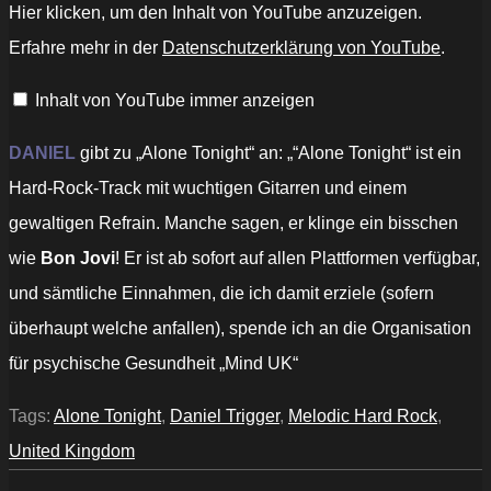
„Alone
Hier klicken, um den Inhalt von YouTube anzuzeigen.
Tonight
by
Erfahre mehr in der
Datenschutzerklärung von YouTube
.
Daniel
Trigger
–
Inhalt von YouTube immer anzeigen
Lyric
Visualiser“
von
YouTube
DANIEL
gibt zu „Alone Tonight“ an: „“Alone Tonight“ ist ein
anzeigen
Hard-Rock-Track mit wuchtigen Gitarren und einem
gewaltigen Refrain. Manche sagen, er klinge ein bisschen
wie
Bon Jovi
! Er ist ab sofort auf allen Plattformen verfügbar,
und sämtliche Einnahmen, die ich damit erziele (sofern
überhaupt welche anfallen), spende ich an die Organisation
für psychische Gesundheit „Mind UK“
Tags:
Alone Tonight
,
Daniel Trigger
,
Melodic Hard Rock
,
United Kingdom