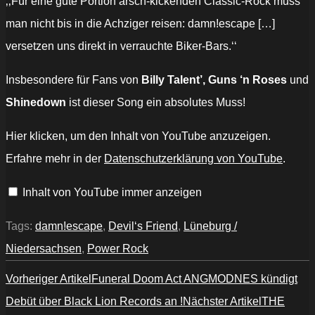
‚‚Für eine gute Portion arsch-kickenden Classic-Rock muss
man nicht bis in die Achziger reisen: damn!escape […]
versetzen uns direkt in verrauchte Biker-Bars.‘‘
Insbesondere für Fans von
Billy Talent’, Guns ‘n Roses
und
Shinedown
ist dieser Song ein absolutes Muss!
„damn!escape
Hier klicken, um den Inhalt von YouTube anzuzeigen.
–
Winner
Erfahre mehr in der
Datenschutzerklärung von YouTube
.
(Official
Music
Video)“
Inhalt von YouTube immer anzeigen
von
YouTube
anzeigen
Tags:
damn!escape
,
Devil‘s Friend
,
Lüneburg /
Niedersachsen
,
Power Rock
Vorheriger Artikel
Funeral Doom Act ANGMODNES kündigt
Debüt über Black Lion Records an !
Nächster Artikel
THE