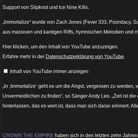
Support von Slipknot und Ice Nine Kills.
„Immortalize“ wurde von Zach Jones (Fever 333, Poorstacy, S
aus massiven und kantigen Riffs, hymnischen Melodien und m
„Crown
Hier klicken, um den Inhalt von YouTube anzuzeigen.
The
Empire
Erfahre mehr in der
Datenschutzerklärung von YouTube
.
–
Immortalize
(Official
Inhalt von YouTube immer anzeigen
Music
Video)“
von
YouTube
„In ‚Immortalize‘ geht es um die Angst, vergessen zu werden, 
anzeigen
Unvermeidlichen zu finden“, so Sänger Andy Leo. „Zeit ist die 
hinterlassen, das es wert ist, dass man sich daran erinnert. A
CROWN THE EMPIRE
haben sich in den letzten zehn Jahren