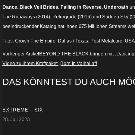
Dance, Black Veil Brides, Falling in Reverse, Underoath
und
The Runaways (2014), Retrograde (2016) und Sudden Sky (2019)
beeindruckender Katalog hat ihnen 675 Millionen Streams wel
Tags:
Crown The Empire
,
Dallas / Texas
,
Post Metalcore
,
USA
Vorheriger Artikel
BEYOND THE BLACK bringen mit „Dancing In
Video zu ihrem Kraftpaket „Born In Valhalla“!
DAS KÖNNTEST DU AUCH MÖ
EXTREME – SIX
28. Juli 2023