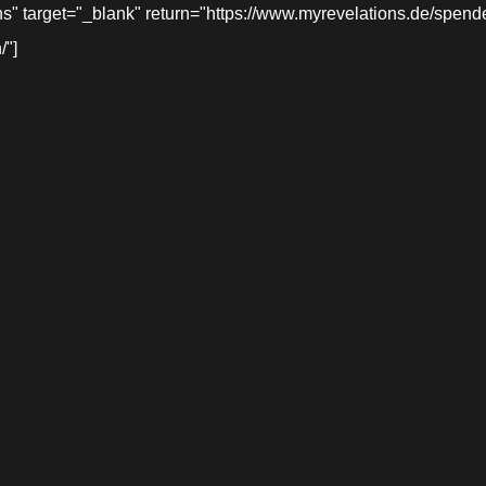
target="_blank" return="https://www.myrevelations.de/spende-
/"]