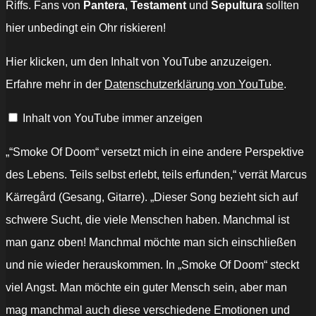
Riffs. Fans von
Pantera
,
Testament
und
Sepultura
sollten
hier unbedingt ein Ohr riskieren!
„CAREGAH
Hier klicken, um den Inhalt von YouTube anzuzeigen.
–
"Smoke
Erfahre mehr in der
Datenschutzerklärung von YouTube
.
of
Doom"
(Official
Inhalt von YouTube immer anzeigen
Video)“
von
YouTube
anzeigen
„“Smoke Of Doom“ versetzt mich in eine andere Perspektive
des Lebens. Teils selbst erlebt, teils erfunden,“ verrät Marcus
Kärregård (Gesang, Gitarre). „Dieser Song bezieht sich auf
schwere Sucht, die viele Menschen haben. Manchmal ist
man ganz oben! Manchmal möchte man sich einschließen
und nie wieder herauskommen. In „Smoke Of Doom“ steckt
viel Angst. Man möchte ein guter Mensch sein, aber man
mag manchmal auch diese verschiedene Emotionen und