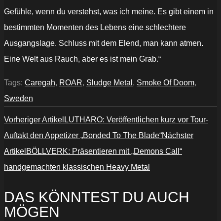
Gefühle, wenn du verstehst, was ich meine. Es gibt einem in
bestimmten Momenten des Lebens eine schlechtere
Ausgangslage. Schluss mit dem Elend, man kann atmen.
Eine Welt aus Rauch, aber es ist mein Grab.“
Tags:
Caregah
,
ROAR
,
Sludge Metal
,
Smoke Of Doom
,
Sweden
Vorheriger Artikel
LUTHARO: Veröffentlichen kurz vor Tour-
Auftakt den Appetizer „Bonded To The Blade“
Nächster
Artikel
BÖLLVERK: Präsentieren mit „Demons Call“
handgemachten klassischen Heavy Metal
DAS KÖNNTEST DU AUCH
MÖGEN