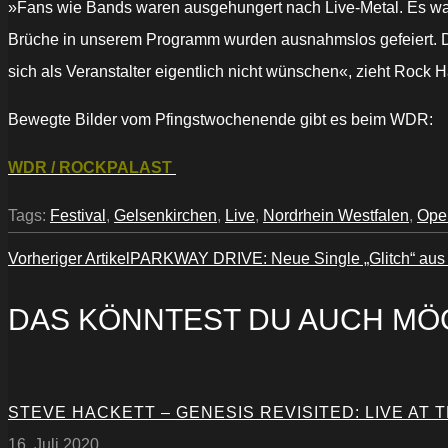
»Fans wie Bands waren ausgehungert nach Live-Metal. Es wa
Brüche in unserem Programm wurden ausnahmslos gefeiert. D
sich als Veranstalter eigentlich nicht wünschen«, zieht Rock
Bewegte Bilder vom Pfingstwochenende gibt es beim WDR:
WDR / ROCKPALAST
Tags:
Festival
,
Gelsenkirchen
,
Live
,
Nordrhein Westfalen
,
Open
Vorheriger Artikel
PARKWAY DRIVE: Neue Single „Glitch“ aus d
DAS KÖNNTEST DU AUCH MÖ
STEVE HACKETT – GENESIS REVISITED: LIVE AT 
16. Juli 2020