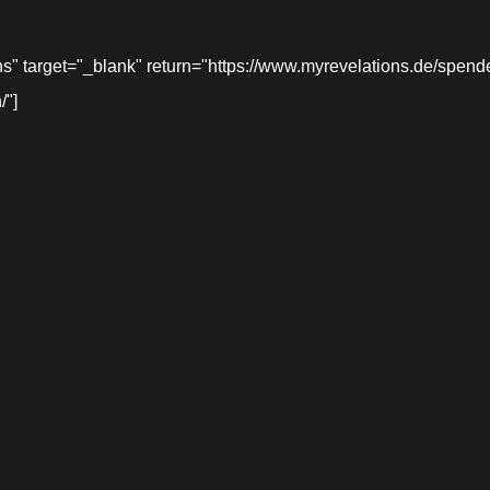
target="_blank" return="https://www.myrevelations.de/spende-
/"]