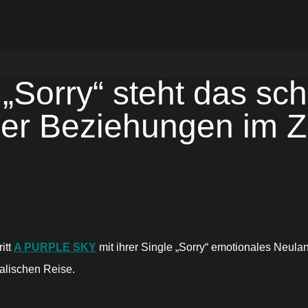
Sorry“ steht das sch
er Beziehungen im 
itt
A PURPLE SKY
mit ihrer Single „Sorry“ emotionales Neula
alischen Reise.