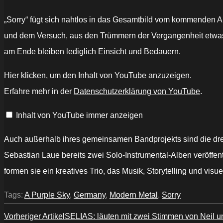
„Sorry“ fügt sich nahtlos in das Gesamtbild vom kommenden Al
und dem Versuch, aus den Trümmern der Vergangenheit etwas
am Ende bleiben lediglich Einsicht und Bedauern.
„A
Hier klicken, um den Inhalt von YouTube anzuzeigen.
Purple
Sky
Erfahre mehr in der
Datenschutzerklärung von YouTube
.
–
Rise“
von
Inhalt von YouTube immer anzeigen
YouTube
anzeigen
Auch außerhalb ihres gemeinsamen Bandprojekts sind die dre
Sebastian Laue bereits zwei Solo-Instrumental-Alben veröffen
formen sie ein kreatives Trio, das Musik, Storytelling und vis
Tags:
A Purple Sky
,
Germany
,
Modern Metal
,
Sorry
Vorheriger Artikel
SELIAS: läuten mit zwei Stimmen von Neil un