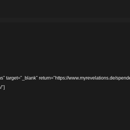
target="_blank" return="https://www.myrevelations.de/spende-
/"]