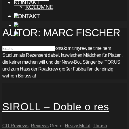
KONTAKT
KOLUMNE
KONTAKT
AUTOR:
MARC FISCHER
Seit meiner Ausbildung in Kontakt mit myrev, seit meinem
Studium als Rezensent dabei. Inzwischen Mädchen für Platten,
die keiner machen will und der News-Bot. Sänger bei TORUS
und zum Hass der Roadcrew großer Fußballfan der einzig
wahren Borussia!
SIROLL – Doble o res
CD-Reviews
,
Reviews
Genre:
Heavy Metal
,
Thrash