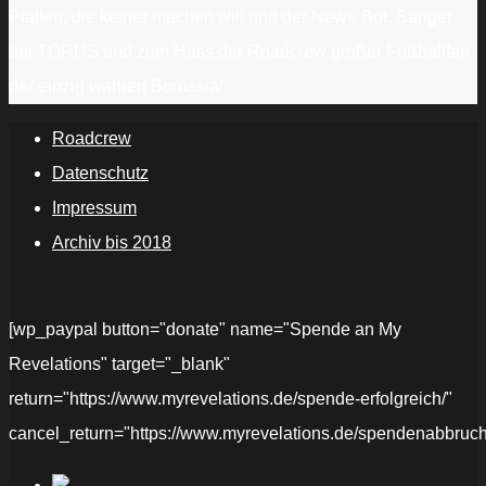
Platten, die keiner machen will und der News-Bot. Sänger
bei TORUS und zum Hass der Roadcrew großer Fußballfan
der einzig wahren Borussia!
Roadcrew
Datenschutz
Impressum
Archiv bis 2018
[wp_paypal button="donate" name="Spende an My
Revelations" target="_blank"
return="https://www.myrevelations.de/spende-erfolgreich/"
cancel_return="https://www.myrevelations.de/spendenabbruch