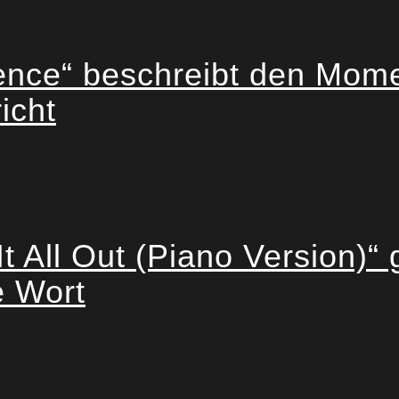
ce“ beschreibt den Momen
icht
t All Out (Piano Version)“ 
e Wort