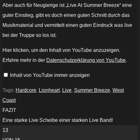
Aber auch für Neugierige ist „Live At Summer Breeze“ eine
guter Einstieg, gibt es doch einen guten Schnitt durch das
Musikmaterial und vermittelt einen guten Eindruck was live
bei der Truppe so los ist.
„LIONHEART
Hier klicken, um den Inhalt von YouTube anzuzeigen.
-
Still
Erfahre mehr in der
Datenschutzerklärung von YouTube
.
Bitter
Still
Cold
Inhalt von YouTube immer anzeigen
(OFFICIAL
LIVE
VIDEO)“
von
Tags:
Hardcore
,
Lionheart
,
Live
,
Summer Breeze
,
West
YouTube
anzeigen
Coast
FAZIT
Eine starke Live Scheibe einer starken Live Band!
13