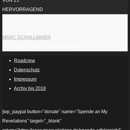
VON 15
HERVORRAGEND
AUTOR
MARC SCHALLMAIER
Not everyone likes Metal - Fuck them!!!
Roadcrew
Datenschutz
Impressum
Archiv bis 2018
[wp_paypal button="donate" name="Spende an My
Revelations" target="_blank"