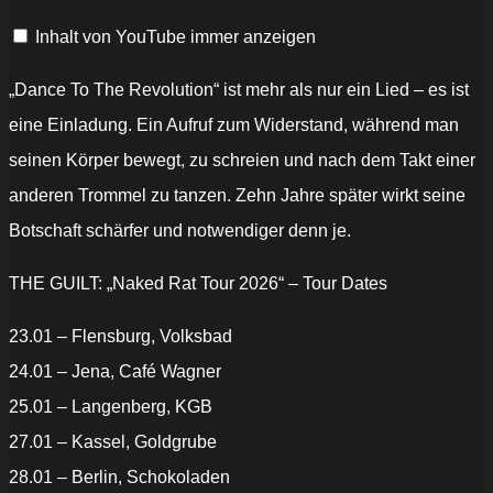
Guilt
unleash
Inhalt von YouTube immer anzeigen
new
version
of
“Dance
„Dance To The Revolution“ ist mehr als nur ein Lied – es ist
to
the
eine Einladung. Ein Aufruf zum Widerstand, während man
Revolution”
–
seinen Körper bewegt, zu schreien und nach dem Takt einer
HQ
Audio“
anderen Trommel zu tanzen. Zehn Jahre später wirkt seine
von
YouTube
Botschaft schärfer und notwendiger denn je.
anzeigen
THE GUILT: „Naked Rat Tour 2026“ – Tour Dates
23.01 – Flensburg, Volksbad
24.01 – Jena, Café Wagner
25.01 – Langenberg, KGB
27.01 – Kassel, Goldgrube
28.01 – Berlin, Schokoladen