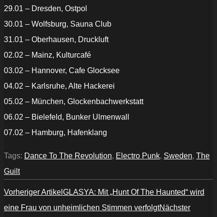
29.01 – Dresden, Ostpol
30.01 – Wolfsburg, Sauna Club
31.01 – Oberhausen, Druckluft
02.02 – Mainz, Kulturcafé
03.02 – Hannover, Cafe Glocksee
04.02 – Karlsruhe, Alte Hackerei
05.02 – München, Glockenbachwerkstatt
06.02 – Bielefeld, Bunker Ulmenwall
07.02 – Hamburg, Hafenklang
Tags:
Dance To The Revolution
,
Electro Punk
,
Sweden
,
The
Guilt
Vorheriger Artikel
GLASYA: Mit „Hunt Of The Haunted“ wird
eine Frau von unheimlichen Stimmen verfolgt
Nächster