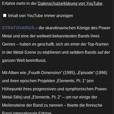
–
Erfahre mehr in der
Datenschutzerklärung von YouTube
.
Official
Video“
von
Inhalt von YouTube immer anzeigen
YouTube
anzeigen
STRATOVARIUS
– die skandinavischen Könige des Power
Metal und eine der weltweit bekanntesten Bands ihres
Genres – haben es geschafft, sich als einer der Top-Namen
in der Metal-Szene zu etablieren und seitdem Bands auf der
ganzen Welt beeinflusst.
Mit Alben wie „Fourth Dimension“ (1995), „Episode“ (1996)
und ihren epischen Projekten „Elements, Pt. 1“ (ein
Höhepunkt ihres progressiven und symphonischen Power-
Metal-Stils) und „Elements, Pt. 2″ – um nur einige der
Meilensteine der Band zu nennen – feierte die finnische
Band internationale Erfolge.