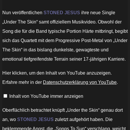
Nun veröffentlichen
STONED JESUS
​​ihre neue Single
„Under The Skin“ samt offiziellem Musikvideo. Obwohl der
Song die für die Band typische Portion Härte mitbringt, begibt
sich das Quartett mit dem Progressive Post-Metal von „Under
The Skin“ in das bislang dunkelste, gewagteste und
emotional tiefgreifendste Terrain seiner 17-jährigen Karriere.
„Stoned
Hier klicken, um den Inhalt von YouTube anzuzeigen.
Jesus
–
Erfahre mehr in der
Datenschutzerklärung von YouTube
.
Under
the
Skin
Inhalt von YouTube immer anzeigen
(Official
Video)“
von
YouTube
Oberflächlich betrachtet knüpft „Under the Skin“ genau dort
anzeigen
an, wo
STONED JESUS
​​zuletzt aufgehört haben. Die
beklemmende Angst, die „Songs To Sun“ verschlang, weicht