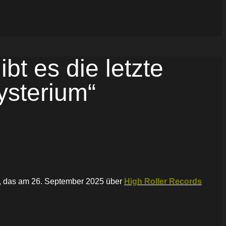
t es die letzte
ysterium“
cht, das am 26. September 2025 über
High Roller Records