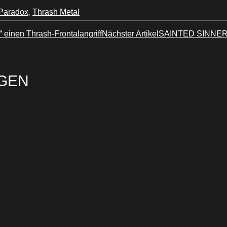
Paradox
,
Thrash Metal
inen Thrash-Frontalangriff
Nächster Artikel
SAINTED SINNERS:
GEN