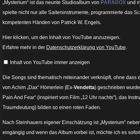
„Mysterium“ ist das neunte Studioalbum von
PARADOX
und m
spielte nicht nur alle Saiteninstrumente, programmierte das 
kompetenten Händen von Patrick W. Engels.
„PARADOX
Hier klicken, um den Inhalt von YouTube anzuzeigen.
–
"One
Erfahre mehr in der
Datenschutzerklärung von YouTube
.
Way
Ticket
to
Inhalt von YouTube immer anzeigen
Die"
(LYRIC
VIDEO
|
Die Songs sind thematisch miteinander verknüpft, ohne dass e
HIGH
ROLLER
von Achim „Dax“ Hömerlein (Ex-
Vendetta
) geschrieben wurde
RECORDS)“
von
Pain And Fear“ (inspiriert vom Film „12 Uhr nachts“), das Ins
YouTube
anzeigen
Traumdeutung) bilden so einen roten Faden.
Nach Steinhauers eigener Einschätzung ist „Mysterium“ neben
eingängig und wenn das Album vorbei ist, möchte ich es sofor