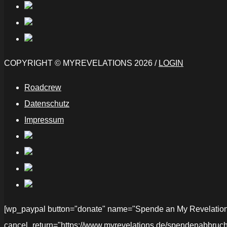
COPYRIGHT © MYREVELATIONS 2026 /
LOGIN
Roadcrew
Datenschutz
Impressum
[wp_paypal button="donate" name="Spende an My Revelations" 
cancel_return="https://www.myrevelations.de/spendenabbruch