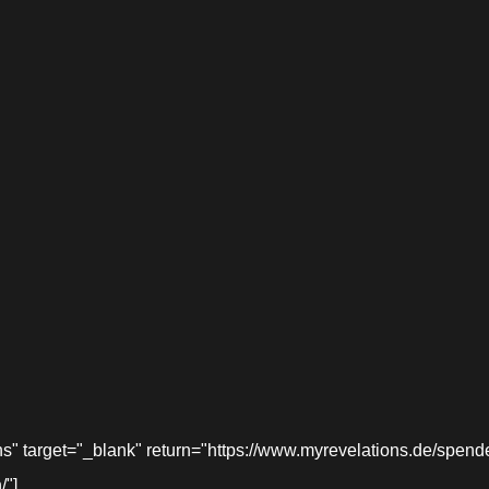
target="_blank" return="https://www.myrevelations.de/spende-
/"]