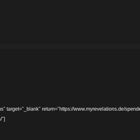
target="_blank" return="https://www.myrevelations.de/spende-
/"]