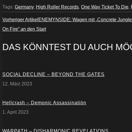
Tags:
Germany
,
High Roller Records
,
One Way Ticket To Die
,
Vorheriger Artikel
ENEMYNSIDE: Wagen mit „Concrete Jungle“ e
On Fire“ an den Start
DAS KÖNNTEST DU AUCH MÖ
SOCIAL DECLINE – BEYOND THE GATES
12. März 2023
Hellcrash – Demonic Assassinatiön
1. April 2023
WARPATH – DISHARMONIC REVELATIONS