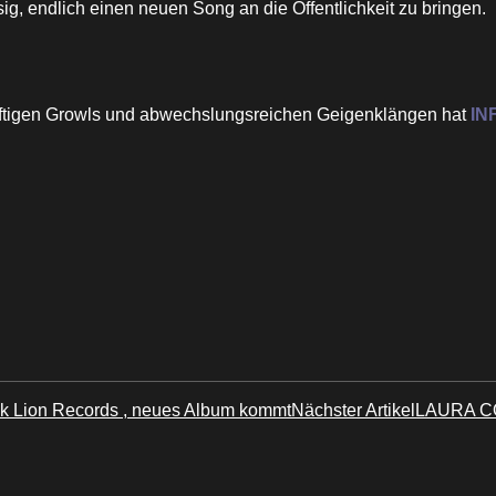
g, endlich einen neuen Song an die Öffentlichkeit zu bringen.
räftigen Growls und abwechslungsreichen Geigenklängen hat
IN
 Lion Records , neues Album kommt
Nächster Artikel
LAURA COX