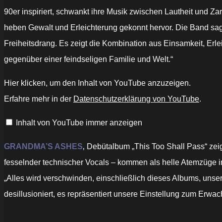
90er inspiriert, schwankt ihre Musik zwischen Lautheit und Zar
heben Gewalt und Erleichterung gekonnt hervor. Die Band sag
Freiheitsdrang. Es zeigt die Kombination aus Einsamkeit, Erle
gegenüber einer feindseligen Familie und Welt.“
„Grandma's
Hier klicken, um den Inhalt von YouTube anzuzeigen.
Ashes
–
Erfahre mehr in der
Datenschutzerklärung von YouTube
.
Aside“
von
YouTube
Inhalt von YouTube immer anzeigen
anzeigen
GRANDMA’S ASHES
‚ Debütalbum „This Too Shall Pass“ zeig
fesselnder technischer Vocals – kommen als helle Atemzüge i
„Alles wird verschwinden, einschließlich dieses Albums, unserer
desillusioniert, es repräsentiert unsere Einstellung zum Erwa