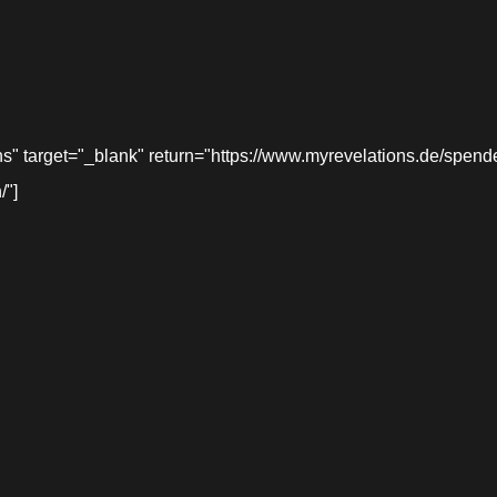
target="_blank" return="https://www.myrevelations.de/spende-
/"]