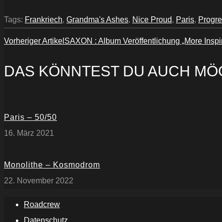
Tags:
Frankriech
,
Grandma's Ashes
,
Nice Proud
,
Paris
,
Progre
Vorheriger Artikel
SAXON : Album Veröffentlichung „More Inspi
DAS KÖNNTEST DU AUCH MÖ
Paris – 50/50
16. März 2021
Monolithe – Kosmodrom
22. November 2022
Roadcrew
Datenschutz