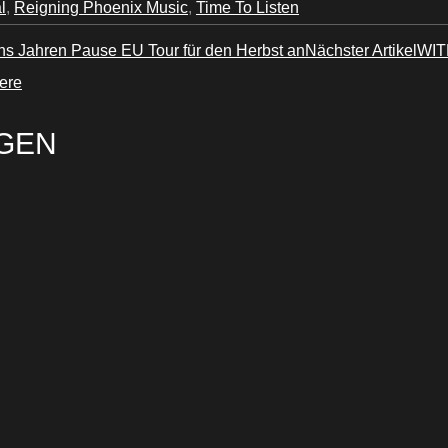
l
,
Reigning Phoenix Music
,
Time To Listen
Jahren Pause EU Tour für den Herbst an
Nächster Artikel
WIT
ere
GEN