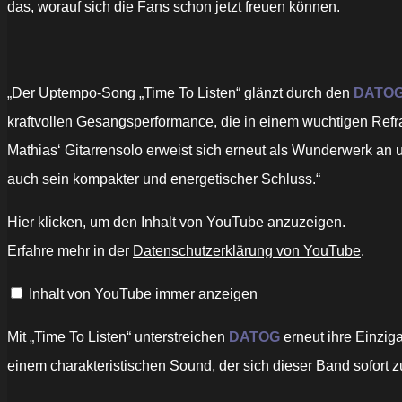
das, worauf sich die Fans schon jetzt freuen können.
„Der Uptempo-Song „Time To Listen“ glänzt durch den
DATO
kraftvollen Gesangsperformance, die in einem wuchtigen Refr
Mathias‘ Gitarrensolo erweist sich erneut als Wunderwerk an 
auch sein kompakter und energetischer Schluss.“
„DIRKSCHNEIDER
Hier klicken, um den Inhalt von YouTube anzuzeigen.
&
THE
Erfahre mehr in der
Datenschutzerklärung von YouTube
.
OLD
GANG
–
Inhalt von YouTube immer anzeigen
Time
To
Listen
(Official
Mit „Time To Listen“ unterstreichen
DATOG
erneut ihre Einzig
Music
Video)“
einem charakteristischen Sound, der sich dieser Band sofort z
von
YouTube