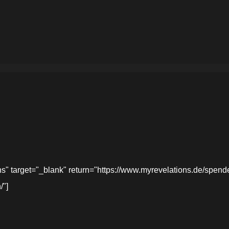
target="_blank" return="https://www.myrevelations.de/spende-
/"]