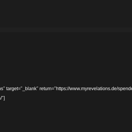
target="_blank" return="https://www.myrevelations.de/spende-
/"]