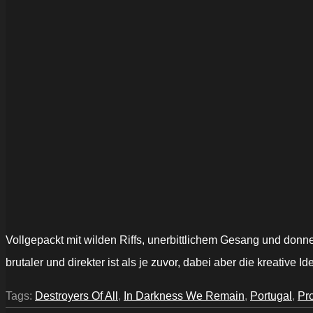
Vollgepackt mit wilden Riffs, unerbittlichem Gesang und donn
brutaler und direkter ist als je zuvor, dabei aber die kreative I
Tags:
Destroyers Of All
,
In Darkness We Remain
,
Portugal
,
Pr