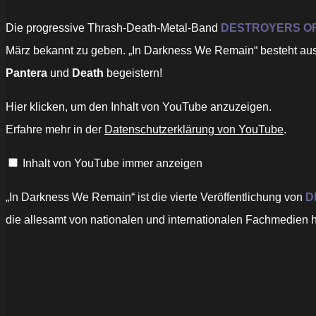
Die progressive Thrash-Death-Metal-Band
DESTROYERS OF
März bekannt zu geben. „In Darkness We Remain“ besteht aus 1
Pantera
und
Death
begeistern!
„DESTROYERS
Hier klicken, um den Inhalt von YouTube anzuzeigen.
OF
ALL
Erfahre mehr in der
Datenschutzerklärung von YouTube
.
–
Insaniam
(Official
Inhalt von YouTube immer anzeigen
Video)“
von
YouTube
anzeigen
„In Darkness We Remain“ ist die vierte Veröffentlichung von
D
die allesamt von nationalen und internationalen Fachmedien 