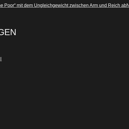
he Poor“ mit dem Ungleichgewicht zwischen Arm und Reich ab
N
GEN
I