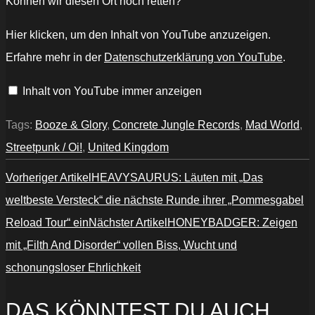
Können wir diesen Ort noch retten?
„Booze
Hier klicken, um den Inhalt von YouTube anzuzeigen.
&
Glory
Erfahre mehr in der
Datenschutzerklärung von YouTube
.
–
"Mad
World"
Inhalt von YouTube immer anzeigen
–
Official
Video“
von
Tags:
Booze & Glory
,
Concrete Jungle Records
,
Mad World
,
YouTube
anzeigen
Streetpunk / Oi!
,
United Kingdom
Vorheriger Artikel
HEAVYSAURUS: Läuten mit „Das
weltbeste Versteck“ die nächste Runde ihrer „Pommesgabel
Reload Tour“ ein
Nächster Artikel
HONEYBADGER: Zeigen
mit „Filth And Disorder“ vollen Biss, Wucht und
schonungsloser Ehrlichkeit
DAS KÖNNTEST DU AUCH