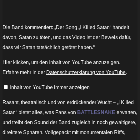
Die Band kommentiert: „Der Song „I Killed Satan“ handelt
davon, Satan zu töten, und das Video ist der Beweis dafür,
dass wir Satan tatsächlich getötet haben.“
„Battlesnake
Hier klicken, um den Inhalt von YouTube anzuzeigen.
–
I
Erfahre mehr in der
Datenschutzerklärung von YouTube
.
Killed
Satan
(Official
Inhalt von YouTube immer anzeigen
Video)“
von
YouTube
anzeigen
Rasant, theatralisch und von erdrückender Wucht – „I Killed
Satan“ bietet alles, was Fans von
BATTLESNAKE
erwarten,
und treibt den Sound der Band zugleich in noch gewaltigere,
direktere Sphären. Vollgepackt mit monumentalen Riffs,