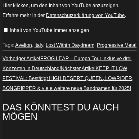
„AVELION
Hier klicken, um den Inhalt von YouTube anzuzeigen.
–
Lost
Erfahre mehr in der
Datenschutzerklärung von YouTube
.
Within
Daydream“
von
Inhalt von YouTube immer anzeigen
YouTube
anzeigen
Tags:
Avelion
,
Italy
,
Lost Within Daydream
,
Progressive Metal
Vorheriger Artikel
FROG LEAP – Europa Tour inklusive drei
Konzerten in Deutschland!
Nächster Artikel
KEEP IT LOW
FESTIVAL: Bestätigt HIGH DESERT QUEEN, LOWRIDER,
BONGRIPPER & viele weitere neue Bandnamen für 2025!
DAS KÖNNTEST DU AUCH
MÖGEN