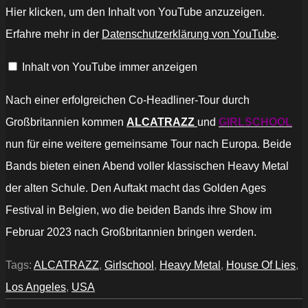
„Alcatrazz
Hier klicken, um den Inhalt von YouTube anzuzeigen.
–
House
Erfahre mehr in der
Datenschutzerklärung von YouTube
.
Of
Lies
(Official
Inhalt von YouTube immer anzeigen
Video)“
von
YouTube
anzeigen
Nach einer erfolgreichen Co-Headliner-Tour durch
Großbritannien kommen
ALCATRAZZ
und
GIRLSCHOOL
nun für eine weitere gemeinsame Tour nach Europa. Beide
Bands bieten einen Abend voller klassischen Heavy Metal
der alten Schule. Den Auftakt macht das Golden Ages
Festival in Belgien, wo die beiden Bands ihre Show im
Februar 2023 nach Großbritannien bringen werden.
Tags:
ALCATRAZZ
,
Girlschool
,
Heavy Metal
,
House Of Lies
,
Los Angeles
,
USA