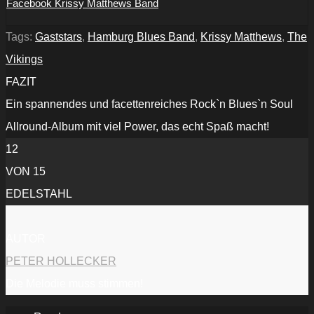
Facebook Krissy Matthews Band
Tags:
Gaststars
,
Hamburg Blues Band
,
Krissy Matthews
,
The
Vikings
FAZIT
Ein spannendes und facettenreiches Rock`n Blues`n Soul
Allround-Album mit viel Power, das echt Spaß macht!
12
VON 15
EDELSTAHL
AUTOR
PETER HOLLECKER
Die Melodie muss stimmen!