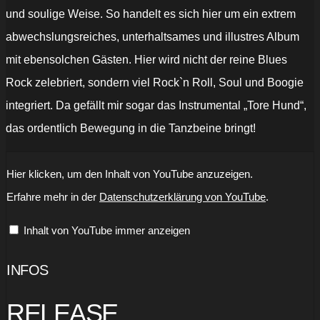
und soulige Weise. So handelt es sich hier um ein extrem
abwechslungsreiches, unterhaltsames und illustres Album
mit ebensolchen Gästen. Hier wird nicht der reine Blues
Rock zelebriert, sondern viel Rock`n Roll, Soul und Boogie
integriert. Da gefällt mir sogar das Instrumental „Tore Hund“,
das ordentlich Bewegung in die Tanzbeine bringt!
„Krissy
Hier klicken, um den Inhalt von YouTube anzuzeigen.
Matthews
&
Erfahre mehr in der
Datenschutzerklärung von YouTube
.
The
Vikings
-
Inhalt von YouTube immer anzeigen
Rock
'N'
Roll
Soldier
INFOS
(Official
Music
Video)“
RELEASE
von
YouTube