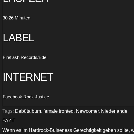
30:26 Minuten
LABEL
Fireflash Records/Edel
INTERNET
Facebook Rock Justice
Tags:
Debütalbum
,
female fronted
,
Newcomer
,
Niederlande
FAZIT
Wenn es im Hardrock-Buiseness Gerechtigkeit geben sollte, w