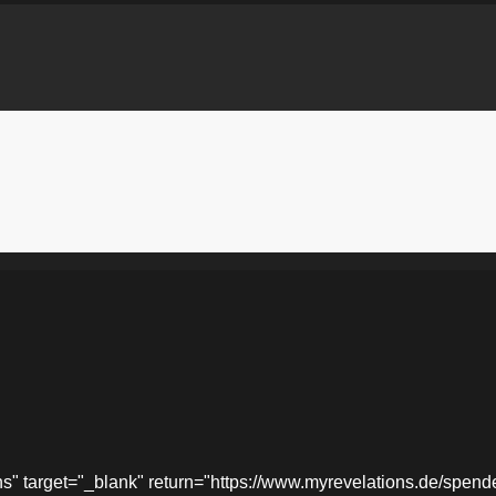
target="_blank" return="https://www.myrevelations.de/spende-