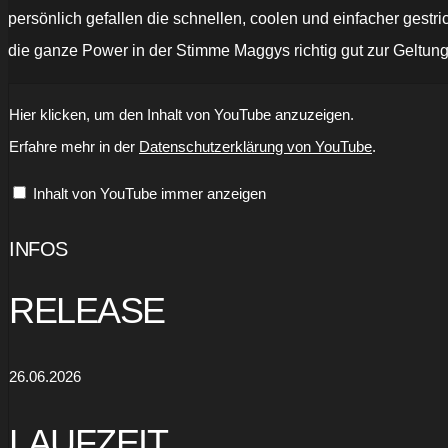
persönlich gefallen die schnellen, coolen und einfacher ges
die ganze Power in der Stimme Maggys richtig gut zur Geltung
„ROCK
Hier klicken, um den Inhalt von YouTube anzuzeigen.
JUSTICE
-
Erfahre mehr in der
Datenschutzerklärung von YouTube
.
First
In
Line
Inhalt von YouTube immer anzeigen
(official
music
video)
Feat.
INFOS
Doro
Pesch“
von
RELEASE
YouTube
anzeigen
26.06.2026
LAUFZEIT