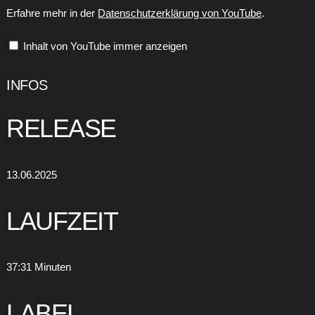
Divisions
Erfahre mehr in der
Datenschutzerklärung von YouTube
.
Of
Hate
(Official
Inhalt von YouTube immer anzeigen
Music
Video)“
von
YouTube
INFOS
anzeigen
RELEASE
13.06.2025
LAUFZEIT
37:31 Minuten
LABEL