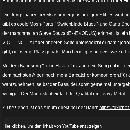
Elbphilharmonie und den Michel als die Wahrzeichen ihrer Heim
Die Jungs haben bereits einen eigenständigen Stil, es wird n
gibt es coole Mosh-Parts (“Switchblade Blues”) und Gang Sho
der manchmal an Steve Souza (Ex-EXODUS) erinnert, ist ein bi
VIO-LENCE. Auf der anderen Seite unterstreicht er damit jedo
gibt, nur wenig Platz gehabt. Man benötigt eine gewisse Zeit
Mit dem Bandsong “Toxic Hazard” ist auch ein Song dabei, der
dem nächsten Alben noch mehr Earcatcher komponieren.Für eine 
wahrzunehmen, selbst der Bass, der sonst gerne mal unterg
weniger. Der Mann steht einfach für Qualität im Heavy Metal.
Zu beziehen ist das Album direkt bei der Band:
https://toxich
„Toxic
Hier klicken, um den Inhalt von YouTube anzuzeigen.
Hazard: