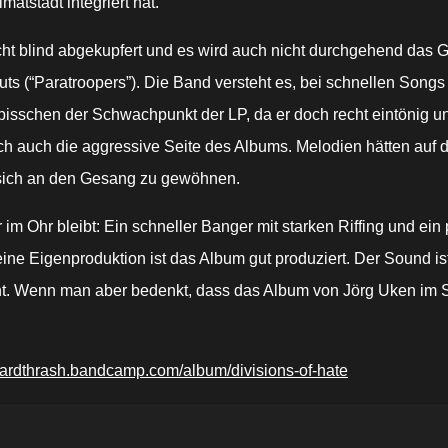
atstadt integriert hat.
icht blind abgekupfert und es wird auch nicht durchgehend das
uts (“Paratroopers”). Die Band versteht es, bei schnellen Son
sschen der Schwachpunkt der LP, da er doch recht eintönig und 
ch auch die aggressive Seite des Albums. Melodien hätten auf d
, sich an den Gesang zu gewöhnen.
 im Ohr bleibt: Ein schneller Banger mit starken Riffing und e
Eigenproduktion ist das Album gut produziert. Der Sound ist dr
eht. Wenn man aber bedenkt, dass das Album von Jörg Uken im
azardthrash.bandcamp.com/album/divisions-of-hate