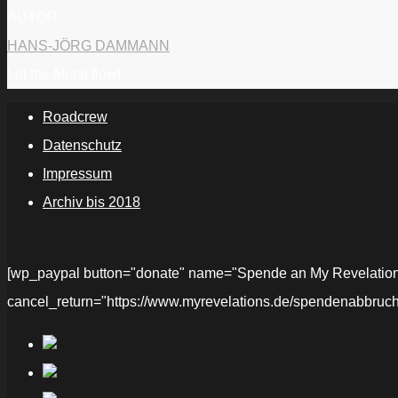
AUTOR
HANS-JÖRG DAMMANN
Let the Metal flow!
Roadcrew
Datenschutz
Impressum
Archiv bis 2018
[wp_paypal button="donate" name="Spende an My Revelations" 
cancel_return="https://www.myrevelations.de/spendenabbruch