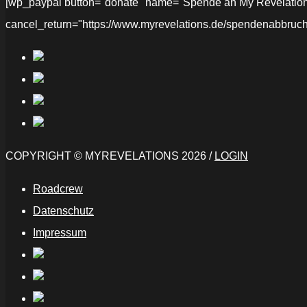
[wp_paypal button="donate" name="Spende an My Revelations" 
cancel_return="https://www.myrevelations.de/spendenabbruch
COPYRIGHT © MYREVELATIONS 2026 /
LOGIN
Roadcrew
Datenschutz
Impressum