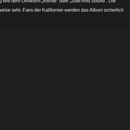
ng wie dem Ohrwurm „Infinite“ oder „Safe And Sound“. Die
eise sehr. Fans der Kalifornier werden das Album sicherlich