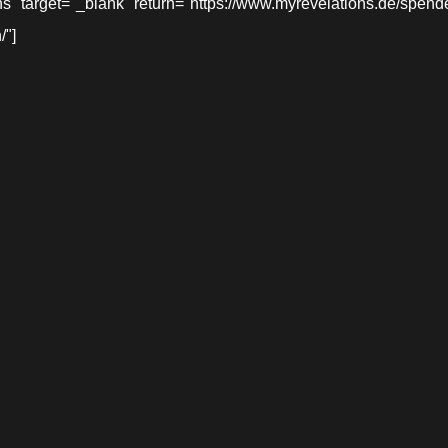
target="_blank" return="https://www.myrevelations.de/spende-
/"]