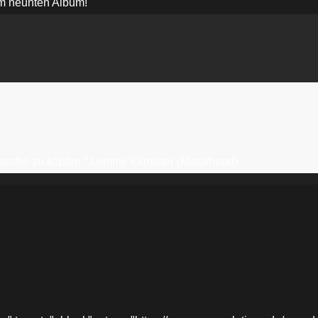
em neunten Album!
erflasche zu köpfen.“ Lemmy Kilmister (Motörhead)