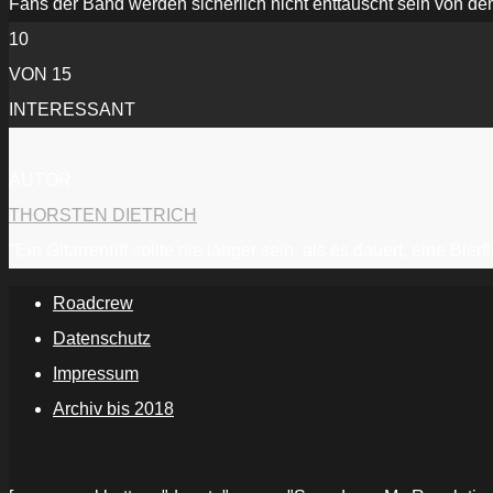
Fans der Band werden sicherlich nicht enttäuscht sein von d
10
VON 15
INTERESSANT
AUTOR
THORSTEN DIETRICH
"Ein Gitarrenriff sollte nie länger sein, als es dauert, eine Bi
Roadcrew
Datenschutz
Impressum
Archiv bis 2018