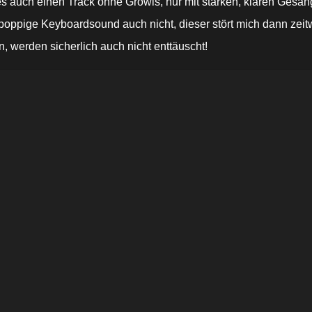
t es auch einen Track ohne Growls, nur mit starken, klaren Gesa
oppige Keyboardsound auch nicht, dieser stört mich dann zeitw
, werden sicherlich auch nicht enttäuscht!