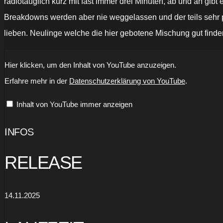
radiotauglich kurz mit fast immer drei Minuten, ab und an gib
Breakdowns werden aber nie weggelassen und der teils sehr p
lieben. Neulinge welche die hier gebotene Mischung gut finden
„OF
Hier klicken, um den Inhalt von YouTube anzuzeigen.
MICE
&
Erfahre mehr in der
Datenschutzerklärung von YouTube
.
MEN
-
Troubled
Inhalt von YouTube immer anzeigen
Water
(OFFICIAL
VIDEO)“
von
INFOS
YouTube
anzeigen
RELEASE
14.11.2025