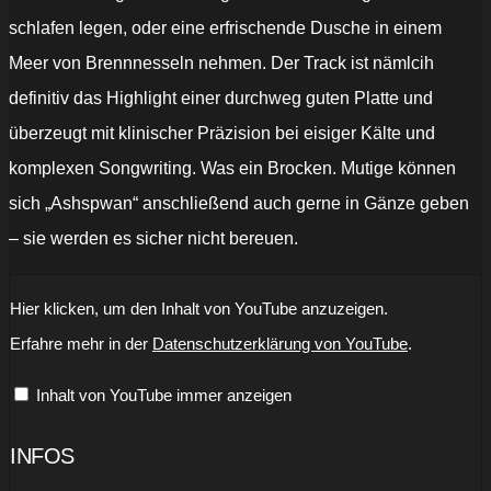
schlafen legen, oder eine erfrischende Dusche in einem
Meer von Brennnesseln nehmen. Der Track ist nämlcih
definitiv das Highlight einer durchweg guten Platte und
überzeugt mit klinischer Präzision bei eisiger Kälte und
komplexen Songwriting. Was ein Brocken. Mutige können
sich „Ashspwan“ anschließend auch gerne in Gänze geben
– sie werden es sicher nicht bereuen.
„Enthroned
Hier klicken, um den Inhalt von YouTube anzuzeigen.
-
Ashspawn
Erfahre mehr in der
Datenschutzerklärung von YouTube
.
(Official
Audio)“
von
Inhalt von YouTube immer anzeigen
YouTube
anzeigen
INFOS