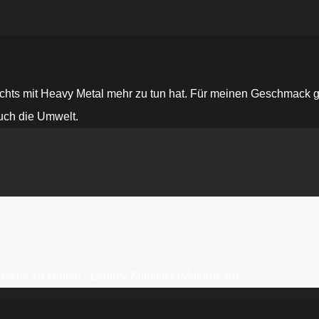
nichts mit Heavy Metal mehr zu tun hat. Für meinen Geschmack 
uch die Umwelt.
erflasche zu köpfen.“ Lemmy Kilmister (Motörhead)