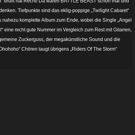
rten“ brüllt hat Recht! Da waren BATTLE BEAST schon mal und
enken. Tiefpunkte sind das eklig-poppige „Twilight Cabaret“
s nahezu komplette Album zum Ende, wobei die Single „Angel
“ eine recht gute Nummer im Vergleich zum Rest mit Gitarren,
allgemeine Zuckerguss, der megakünstliche Sound und die
 „Ohohoho“ Chören taugt übrigens „Riders Of The Storm“