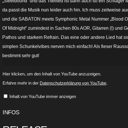
„Steelbound“ und das Titellied ist dann auch so ein Schlage
da passt die Musik nun leider auch hin. Ich muss zeitweise a
und die SABATON meets Symphonic Metal Nummer „Blood Of He
Of Midnight“ zumindest in Sachen 80s AOR, Gitarren (!) und G
Pathos und starkem Refrain. Das eine oder andere Lied hat si
simplen Schunkelvibes nerven mich einfach! Als fieser Raussc
bestimmt sehr gut!
„BATTLE
Hier klicken, um den Inhalt von YouTube anzuzeigen.
BEAST
-
Erfahre mehr in der
Datenschutzerklärung von YouTube
.
Angel
Of
Midnight
Inhalt von YouTube immer anzeigen
(OFFICIAL
MUSIC
VIDEO)“
von
INFOS
YouTube
anzeigen