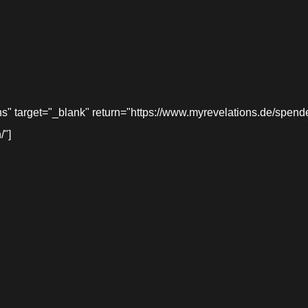
target="_blank" return="https://www.myrevelations.de/spende-
/"]