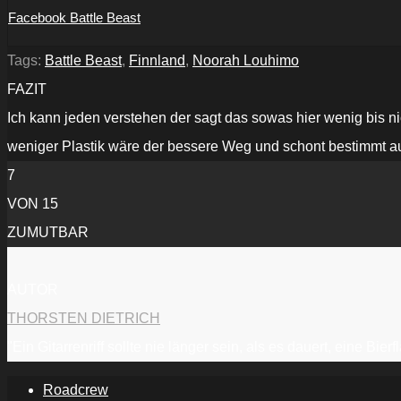
Facebook Battle Beast
Tags:
Battle Beast
,
Finnland
,
Noorah Louhimo
FAZIT
Ich kann jeden verstehen der sagt das sowas hier wenig bis 
weniger Plastik wäre der bessere Weg und schont bestimmt a
7
VON 15
ZUMUTBAR
AUTOR
THORSTEN DIETRICH
"Ein Gitarrenriff sollte nie länger sein, als es dauert, eine Bi
Roadcrew