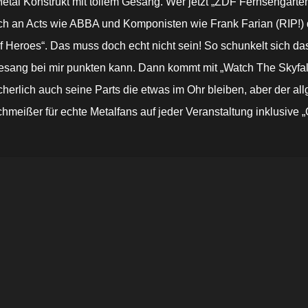
r Metal Konstrukt mit tollem Gesang. Wer jetzt „ZDF Fernsehga
uch an Acts wie ABBA und Komponisten wie Frank Farian (RIP!) d
roes“. Das muss doch echt nicht sein! So schunkelt sich da
esang bei mir punkten kann. Dann kommt mit „Watch The Skyfall
cherlich auch seine Parts die etwas im Ohr bleiben, aber der 
hmeißer für echte Metalfans auf jeder Veranstaltung inklusive