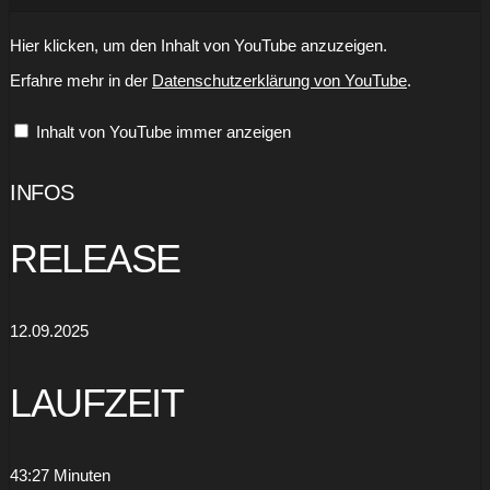
„High
Hier klicken, um den Inhalt von YouTube anzuzeigen.
Tide
by
Erfahre mehr in der
Datenschutzerklärung von YouTube
.
BB
&
The
Inhalt von YouTube immer anzeigen
Bullets“
von
YouTube
anzeigen
INFOS
RELEASE
12.09.2025
LAUFZEIT
43:27 Minuten