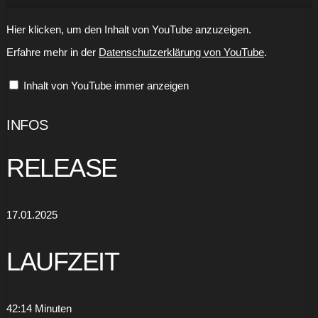
„TBS
Hier klicken, um den Inhalt von YouTube anzuzeigen.
-
TK
Erfahre mehr in der
Datenschutzerklärung von YouTube
.
PIZZA
(Offizielles
Musikvideo)“
Inhalt von YouTube immer anzeigen
von
YouTube
anzeigen
INFOS
RELEASE
17.01.2025
LAUFZEIT
42:14 Minuten