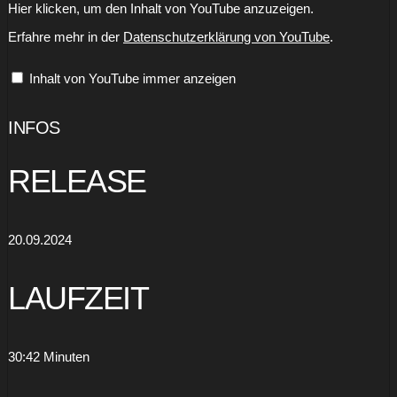
„The
Hier klicken, um den Inhalt von YouTube anzuzeigen.
Last
Gang
Erfahre mehr in der
Datenschutzerklärung von YouTube
.
-
Madness
(Official
Inhalt von YouTube immer anzeigen
Video)“
von
YouTube
anzeigen
INFOS
RELEASE
20.09.2024
LAUFZEIT
30:42 Minuten