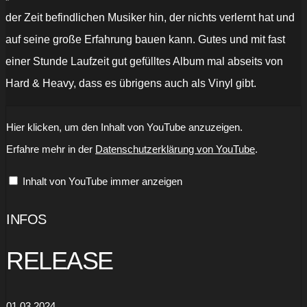
der Zeit befindlichen Musiker hin, der nichts verlernt hat und
auf seine große Erfahrung bauen kann. Gutes und mit fast
einer Stunde Laufzeit gut gefülltes Album mal abseits von
Hard & Heavy, dass es übrigens auch als Vinyl gibt.
„ALBERT
Hier klicken, um den Inhalt von YouTube anzuzeigen.
HAMMOND
'Gonna
Erfahre mehr in der
Datenschutzerklärung von YouTube
.
Save
The
World'
Inhalt von YouTube immer anzeigen
-
Official
Video
-
INFOS
New
Album
'Body
RELEASE
Of
Work'
Out
Now“
von
01.03.2024
YouTube