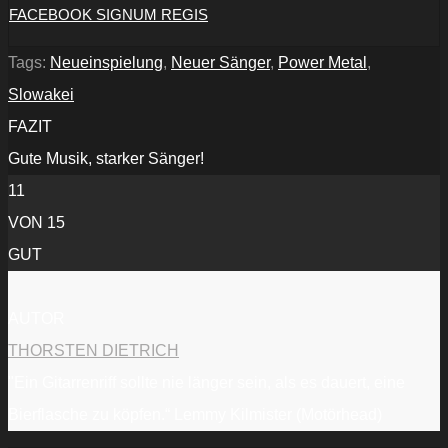
FACEBOOK SIGNUM REGIS
Tags:
Neueinspielung
,
Neuer Sänger
,
Power Metal
,
Slowakei
FAZIT
Gute Musik, starker Sänger!
11
VON 15
GUT
AUTOR
THORSTEN DIETRICH
"Ein Gitarrenriff sollte nie länger sein, als es dauert, eine
Bierflasche zu köpfen.“ Lemmy Kilmister (Motörhead)