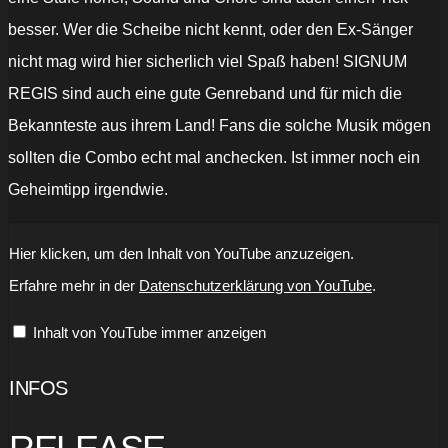
besser. Wer die Scheibe nicht kennt, oder den Ex-Sänger
nicht mag wird hier sicherlich viel Spaß haben! SIGNUM
REGIS sind auch eine gute Genreband und für mich die
Bekannteste aus ihrem Land! Fans die solche Musik mögen
sollten die Combo echt mal anchecken. Ist immer noch ein
Geheimtipp irgendwie.
„The
Hier klicken, um den Inhalt von YouTube anzuzeigen.
Kingdom
of
Erfahre mehr in der
Datenschutzerklärung von YouTube
.
Heaven
(Version
2023)“
Inhalt von YouTube immer anzeigen
von
YouTube
anzeigen
INFOS