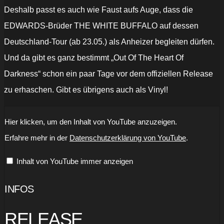
Deshalb passt es auch wie Faust aufs Auge, dass die
EDWARDS-Brüder THE WHITE BUFFALO auf dessen
Deutschland-Tour (ab 23.05.) als Anheizer begleiten dürfen.
Und da gibt es ganz bestimmt „Out Of The Heart Of
Darkness“ schon ein paar Tage vor dem offiziellen Release
zu erhaschen. Gibt es übrigens auch als Vinyl!
„Already
Hier klicken, um den Inhalt von YouTube anzuzeigen.
Gone
//
Erfahre mehr in der
Datenschutzerklärung von YouTube
.
L.A.
Edwards“
von
Inhalt von YouTube immer anzeigen
YouTube
anzeigen
INFOS
RELEASE