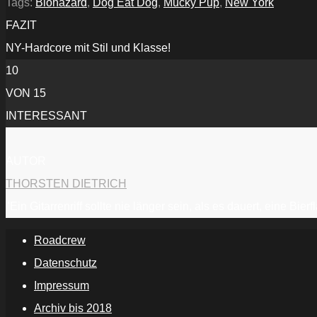
Tags:
Biohazard
,
Dog Eat Dog
,
Mucky Pup
,
New York
FAZIT
NY-Hardcore mit Stil und Klasse!
10
VON 15
INTERESSANT
AUTOR
THORSTEN DIETRICH
"Ein Gitarrenriff sollte nie länger sein, als es dauert, eine Bi
Roadcrew
Datenschutz
Impressum
Archiv bis 2018