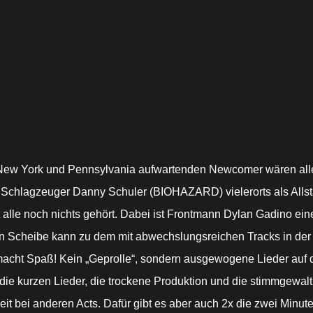
ew York und Pennsylvania aufwartenden Newcomer wären all
hlagzeuger Danny Schuler (BIOHAZARD) vielerorts als Allsta
le noch nichts gehört. Dabei ist Frontmann Dylan Gadino eine 
uten Scheibe kann zu dem mit abwechslungsreichen Tracks in d
s macht Spaß! Kein „Geprolle“, sondern ausgewogene Lieder auf 
d die kurzen Lieder, die trockene Produktion und die stimmgewal
eit bei anderen Acts. Dafür gibt es aber auch 2x die zwei Minu