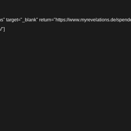
target="_blank" return="https://www.myrevelations.de/spende-
/"]