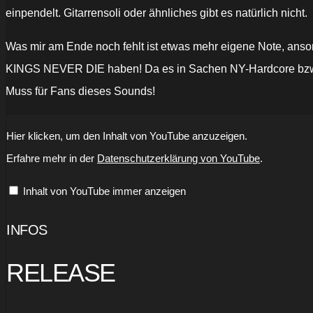
einpendelt. Gitarrensoli oder ähnliches gibt es natürlich nicht.
Was mir am Ende noch fehlt ist etwas mehr eigene Note, anson
KINGS NEVER DIE haben! Da es in Sachen NY-Hardcore bzw. Ha
Muss für Fans dieses Sounds!
„KINGS
Hier klicken, um den Inhalt von YouTube anzuzeigen.
NEVER
DIE
Erfahre mehr in der
Datenschutzerklärung von YouTube
.
-
STAY
TRUE
Inhalt von YouTube immer anzeigen
-
HARDCORE
WORLDWIDE
(OFFICIAL
INFOS
4K
VERSION
HCWW)“
RELEASE
von
YouTube
anzeigen