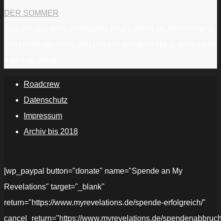
DER SOMMER
Just cos you don't understand what's going on, don't mean it
don't make no sense and just cos you don't like it, don't mean
it ain't no good!
Roadcrew
Datenschutz
Impressum
Archiv bis 2018
[wp_paypal button="donate" name="Spende an My
Revelations" target="_blank"
return="https://www.myrevelations.de/spende-erfolgreich/"
cancel_return="https://www.myrevelations.de/spendenabbruch