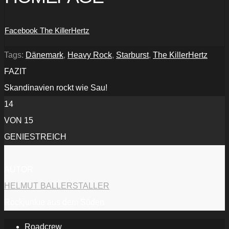
Facebook The KillerHertz
Tags:
Dänemark
,
Heavy Rock
,
Starburst
,
The KillerHertz
FAZIT
Skandinavien rockt wie Sau!
14
VON 15
GENIESTREICH
AUTOR
HELMUT BALLERSTALLER
Rockjunkie aus dem Süden
Roadcrew